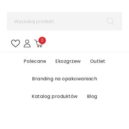
×
Zaloguj się
Aby zapisać produkty na liście ulubionych, musisz
się zalogować.
0
Anuluj
Zaloguj się
Polecane
Ekozgrzew
Outlet
Branding na opakowaniach
Katalog produktów
Blog