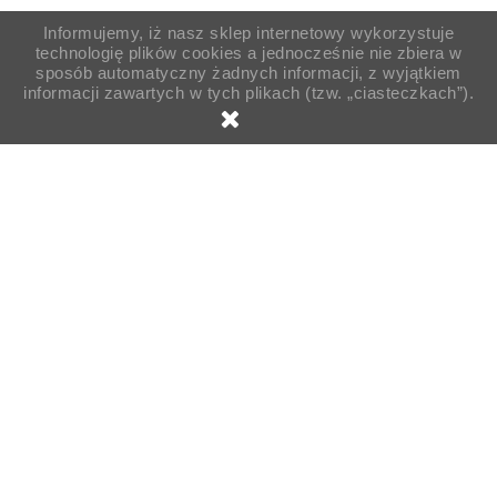
Informujemy, iż nasz sklep internetowy wykorzystuje
technologię plików cookies a jednocześnie nie zbiera w
sposób automatyczny żadnych informacji, z wyjątkiem
informacji zawartych w tych plikach (tzw. „ciasteczkach”).

Strona główna
Pojemniki
Pojemniki garmażeryjne
Pojemniki
Pojemnik PP czarny 1-dzielny 250ml