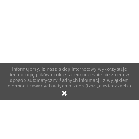
Informujemy, iż nasz sklep internetowy wykorzystuje
technologię plików cookies a jednocześnie nie zbiera w
sposób automatyczny żadnych informacji, z wyjątkiem
informacji zawartych w tych plikach (tzw. „ciasteczkach”).