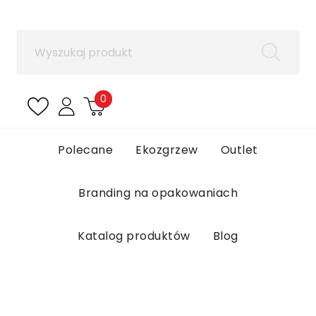
×
Zaloguj się
Aby zapisać produkty na liście ulubionych, musisz
się zalogować.
0
Anuluj
Zaloguj się
Polecane
Ekozgrzew
Outlet
Branding na opakowaniach
Katalog produktów
Blog