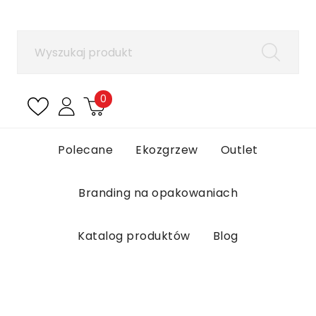
×
Zaloguj się
Aby zapisać produkty na liście ulubionych, musisz się
zalogować.
0
Anuluj
Zaloguj się
Polecane
Ekozgrzew
Outlet
Branding na opakowaniach
Katalog produktów
Blog