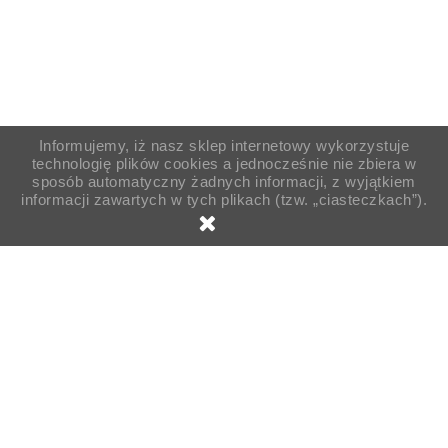
Informujemy, iż nasz sklep internetowy wykorzystuje
technologię plików cookies a jednocześnie nie zbiera w
sposób automatyczny żadnych informacji, z wyjątkiem
informacji zawartych w tych plikach (tzw. „ciasteczkach”).