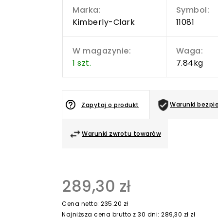
Marka:
Symbol:
Kimberly-Clark
11081
W magazynie:
Waga:
1 szt.
7.84kg
help_outline
Warunki bezpi
Zapytaj o produkt
Warunki zwrotu towarów
289,30 zł
Cena netto: 235.20 zł
Najniższa cena brutto z 30 dni: 289,30 zł zł