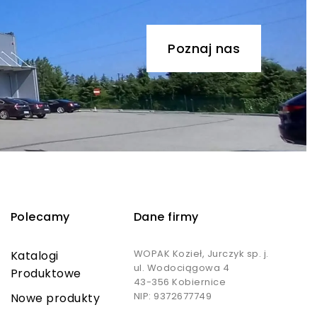
Poznaj nas
Polecamy
Dane firmy
WOPAK Kozieł, Jurczyk sp. j.
Katalogi
ul. Wodociągowa 4
Produktowe
43-356 Kobiernice
NIP: 9372677749
Nowe produkty