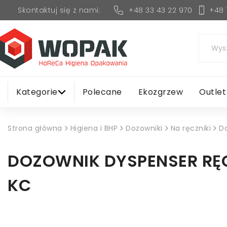
+48 33 43 22 970
+48 
Skontaktuj się z nami:
Kategorie
Polecane
Ekozgrzew
Outlet
Strona główna
Higiena i BHP
Dozowniki
Na ręczniki
D
DOZOWNIK DYSPENSER RĘ
KC