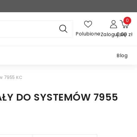
0
Polubione
Zaloguj się
0,00 zł
Blog
w 7955 KC
AŁY DO SYSTEMÓW 7955