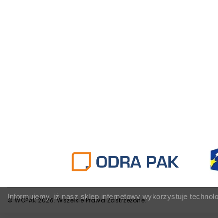
Informujemy, iż nasz sklep internetowy wykorzystuje technol
© WOPAK 2026. Wszelkie Prawa Zastrzeżone.