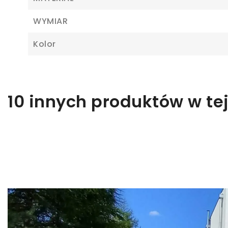
Z
WYMIAR
Kolor
Ab
10 innych produktów w tej