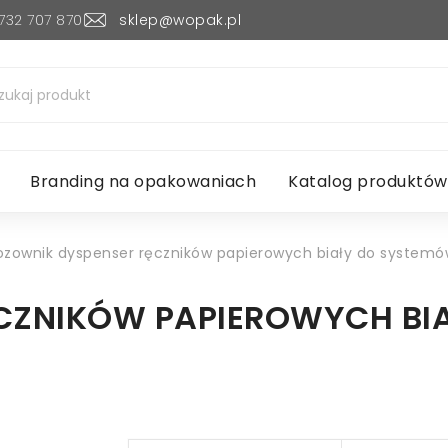
732 707 870
sklep@wopak.pl
Branding na opakowaniach
Katalog produktów
ozownik dyspenser ręczników papierowych biały do systemó
CZNIKÓW PAPIEROWYCH BI