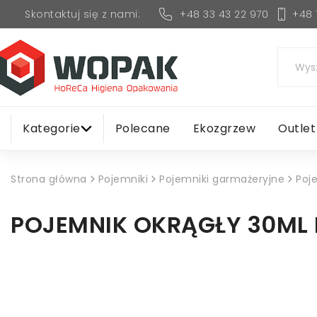
+48 33 43 22 970
+48 
Skontaktuj się z nami:
Kategorie
Polecane
Ekozgrzew
Outlet
Strona główna
Pojemniki
Pojemniki garmażeryjne
Poj
POJEMNIK OKRĄGŁY 30ML N