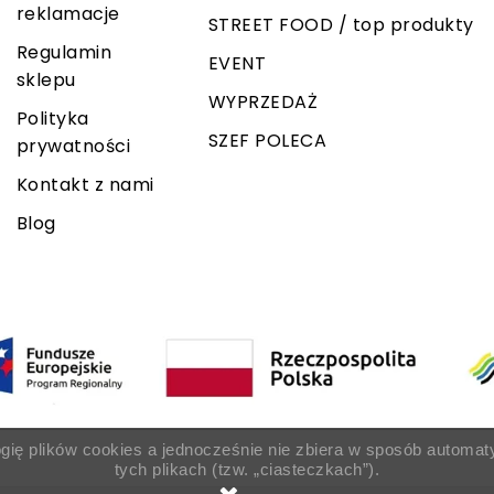
reklamacje
STREET FOOD / top produkty
Regulamin
EVENT
sklepu
WYPRZEDAŻ
Polityka
SZEF POLECA
prywatności
Kontakt z nami
Blog
ogię plików cookies a jednocześnie nie zbiera w sposób automat
tych plikach (tzw. „ciasteczkach”).