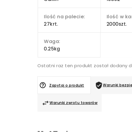
Ilość na palecie:
Ilość w ka
27krt.
2000szt.
Waga:
0.25kg
Ostatni raz ten produkt został dodany 
help_outline
Warunki bezpi
Zapytaj o produkt
Warunki zwrotu towarów