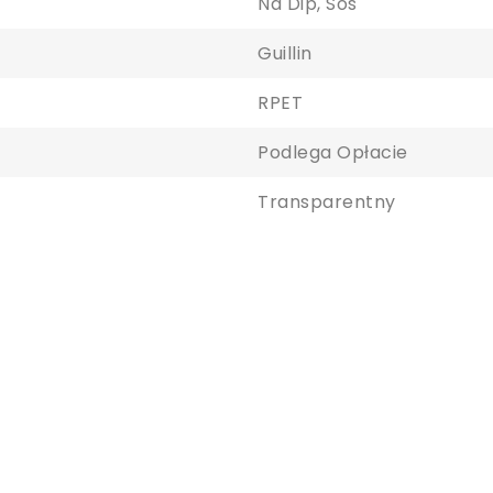
Na Dip, Sos
aloguj się
Guillin
y zapisać produkty na liście ulubionych, musisz się zalogować.
RPET
Podlega Opłacie
Transparentny
Anuluj
Zaloguj się