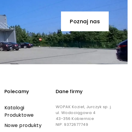
Poznaj nas
Polecamy
Dane firmy
WOPAK Kozieł, Jurczyk sp. j.
Katalogi
ul. Wodociągowa 4
Produktowe
43-356 Kobiernice
NIP: 9372677749
Nowe produkty