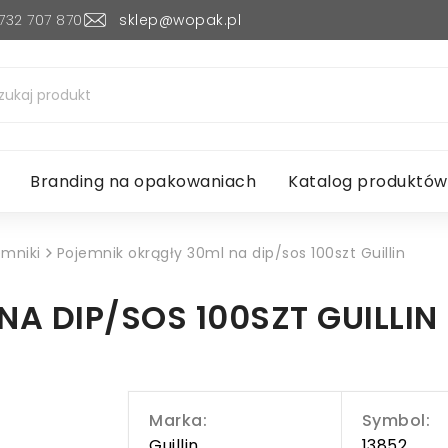
732 707 870
sklep@wopak.pl
Branding na opakowaniach
Katalog produktów
emniki
Pojemnik okrągły 30ml na dip/sos 100szt Guillin
A DIP/SOS 100SZT GUILLIN
Marka:
Symbol:
Guillin
13852