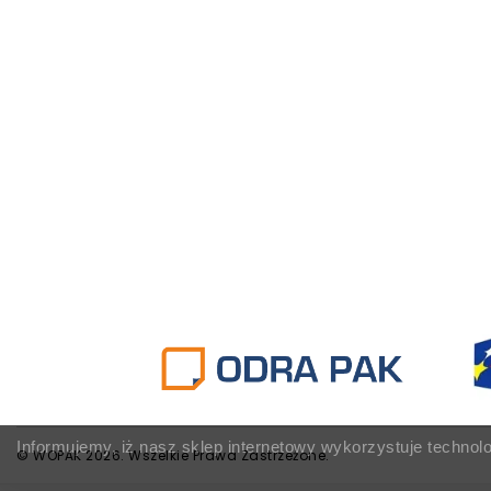
Informujemy, iż nasz sklep internetowy wykorzystuje technol
© WOPAK 2026. Wszelkie Prawa Zastrzeżone.