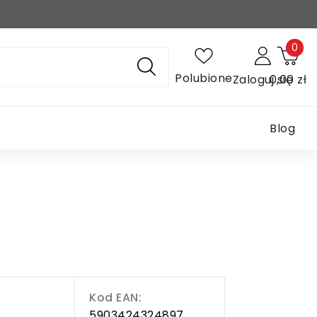
0
Polubione
Zaloguj się
0,00 zł
Blog
Kod EAN:
5903424324897