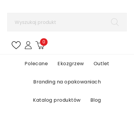
×
Zaloguj się
Aby zapisać produkty na liście ulubionych, musisz
się zalogować.
0
Anuluj
Zaloguj się
Polecane
Ekozgrzew
Outlet
Branding na opakowaniach
Katalog produktów
Blog