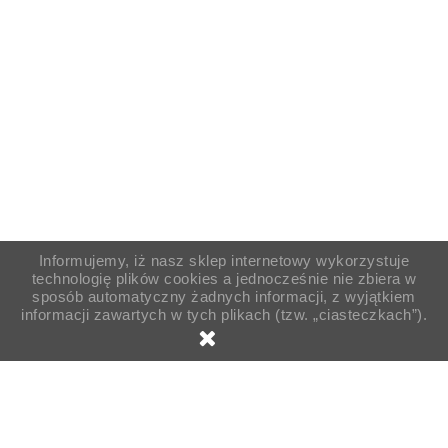
Informujemy, iż nasz sklep internetowy wykorzystuje
technologię plików cookies a jednocześnie nie zbiera w
sposób automatyczny żadnych informacji, z wyjątkiem
informacji zawartych w tych plikach (tzw. „ciasteczkach”).