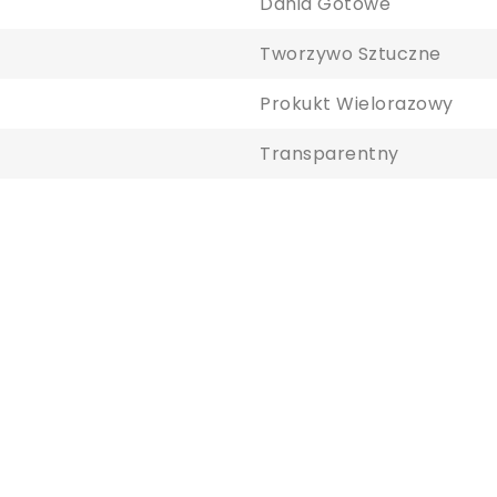
Dania Gotowe
aloguj się
Tworzywo Sztuczne
y zapisać produkty na liście ulubionych, musisz się zalogować.
Prokukt Wielorazowy
Transparentny
Anuluj
Zaloguj się