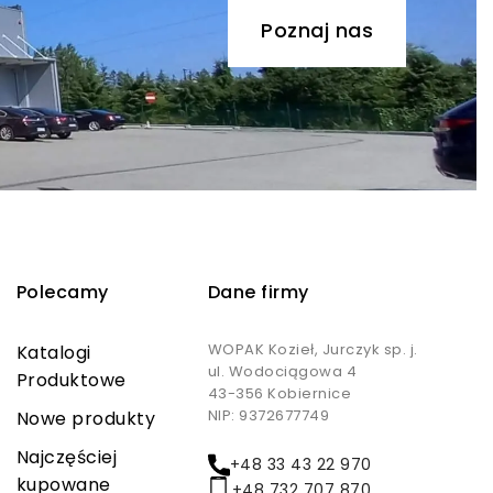
Poznaj nas
Polecamy
Dane firmy
WOPAK Kozieł, Jurczyk sp. j.
Katalogi
ul. Wodociągowa 4
Produktowe
43-356 Kobiernice
NIP: 9372677749
Nowe produkty
Najczęściej
+48 33 43 22 970
kupowane
+48 732 707 870