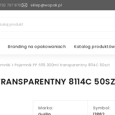
732 707 870
sklep@wopak.pl
Branding na opakowaniach
Katalog produktów
emniki
Pojemnik PP fi115 300ml transparentny 8114C 50szt
 TRANSPARENTNY 8114C 50S
Marka:
Symbol:
Guillin
13882