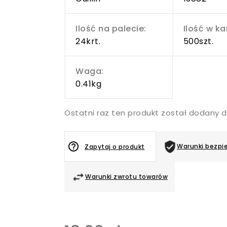
Ilość na palecie:
Ilość w ka
24krt.
500szt.
Waga:
0.41kg
Ostatni raz ten produkt został dodany d
help_outline
Warunki bezpi
Zapytaj o produkt
Warunki zwrotu towarów