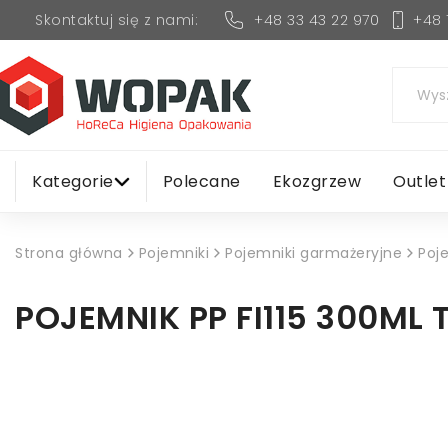
+48 33 43 22 970
+48 
Skontaktuj się z nami:
Kategorie
Polecane
Ekozgrzew
Outlet
Strona główna
Pojemniki
Pojemniki garmażeryjne
Poj
POJEMNIK PP FI115 300ML