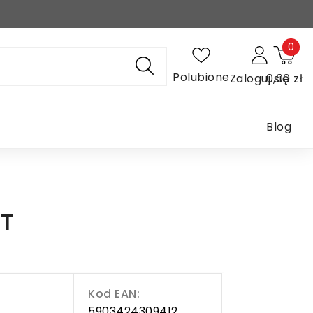
0
Polubione
Zaloguj się
0,00 zł
Blog
ZT
Kod EAN:
5903424309412