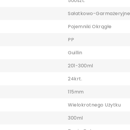
500szt.
Sałatkowo-Garmażeryjne
Pojemniki Okrągłe
PP
Guillin
201-300ml
24krt.
115mm
Wielokrotnego Użytku
300ml