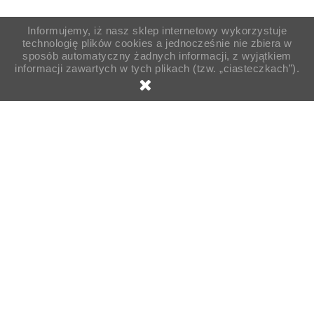
Informujemy, iż nasz sklep internetowy wykorzystuje
technologię plików cookies a jednocześnie nie zbiera w
sposób automatyczny żadnych informacji, z wyjątkiem
informacji zawartych w tych plikach (tzw. „ciasteczkach”).

Strona główna
Pojemniki
Pojemniki garmażeryjne
Pojemniki
Pojemnik okrągły PP 101mm 400ml