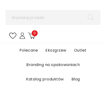
×
Zaloguj się
Aby zapisać produkty na liście ulubionych, musisz
się zalogować.
0
Anuluj
Zaloguj się
Polecane
Ekozgrzew
Outlet
Branding na opakowaniach
Katalog produktów
Blog