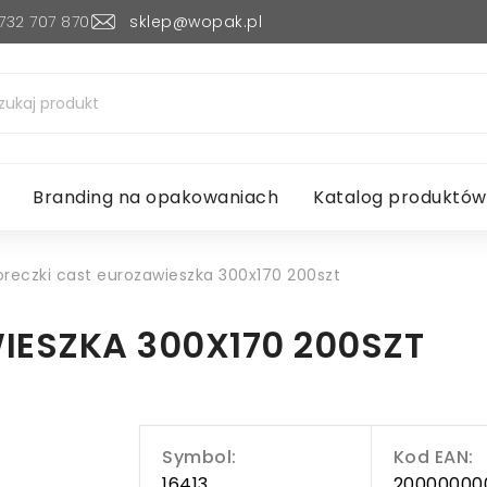
732 707 870
sklep@wopak.pl
Branding na opakowaniach
Katalog produktów
reczki cast eurozawieszka 300x170 200szt
ESZKA 300X170 200SZT
Symbol:
Kod EAN:
16413
20000000