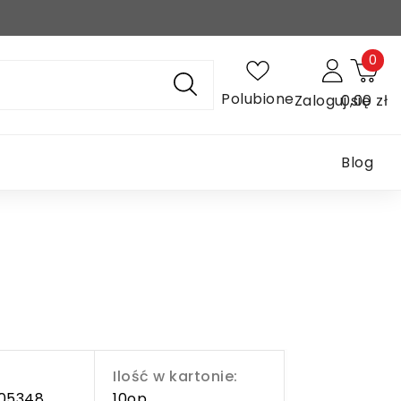
0
Polubione
Zaloguj się
0,00 zł
Blog
Ilość w kartonie:
05348
10op.