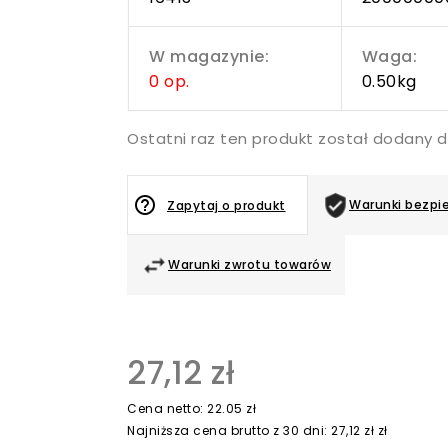
W magazynie:
Waga:
0 op.
0.50kg
Ostatni raz ten produkt został dodany d
help_outline
Warunki bezpi
Zapytaj o produkt
Warunki zwrotu towarów
27,12 zł
Cena netto: 22.05 zł
Najniższa cena brutto z 30 dni: 27,12 zł zł