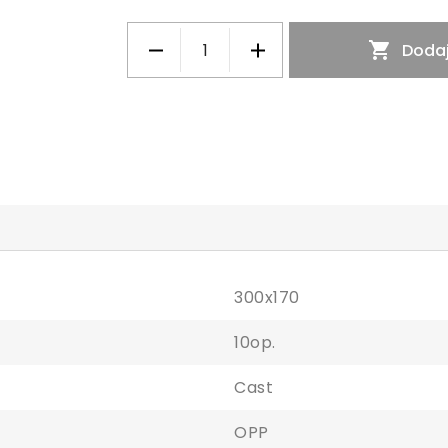

Dodaj
300x170
10op.
Cast
OPP