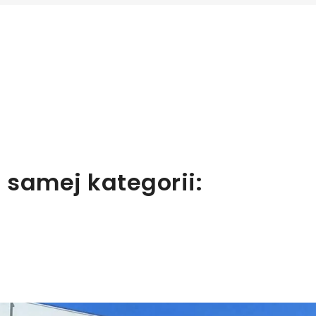
aloguj się
y zapisać produkty na liście ulubionych, musisz się zalogować.
Anuluj
Zaloguj się
 samej kategorii: