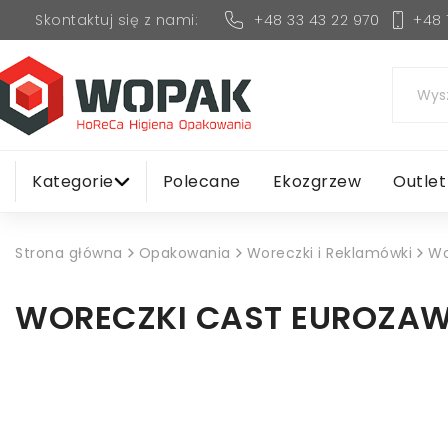
+48 33 43 22 970
+48 
Skontaktuj się z nami:
Kategorie
Polecane
Ekozgrzew
Outlet
Strona główna
Opakowania
Woreczki i Reklamówki
Wo
WORECZKI CAST EUROZAWI