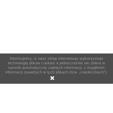
Informujemy, iż nasz sklep internetowy wykorzystuje
technologię plików cookies a jednocześnie nie zbiera w
sposób automatyczny żadnych informacji, z wyjątkiem
informacji zawartych w tych plikach (tzw. „ciasteczkach”).