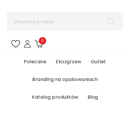
×
Zaloguj się
Aby zapisać produkty na liście ulubionych, musisz
się zalogować.
0
Anuluj
Zaloguj się
Polecane
Ekozgrzew
Outlet
Branding na opakowaniach
Katalog produktów
Blog