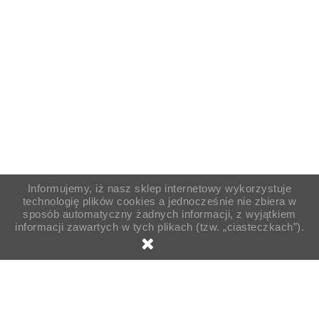
Informujemy, iż nasz sklep internetowy wykorzystuje
technologię plików cookies a jednocześnie nie zbiera w
sposób automatyczny żadnych informacji, z wyjątkiem
informacji zawartych w tych plikach (tzw. „ciasteczkach”).