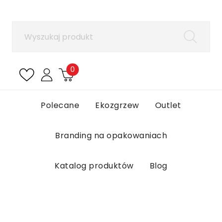
×
Zaloguj się
Aby zapisać produkty na liście ulubionych, musisz
się zalogować.
0
Anuluj
Zaloguj się
Polecane
Ekozgrzew
Outlet
Branding na opakowaniach
Katalog produktów
Blog