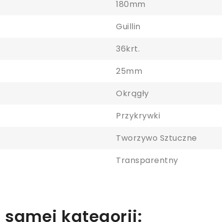
180mm
Guillin
36krt.
25mm
aloguj się
Okrągły
y zapisać produkty na liście ulubionych, musisz się zalogować.
Przykrywki
Tworzywo Sztuczne
Anuluj
Zaloguj się
Transparentny
 samej kategorii: