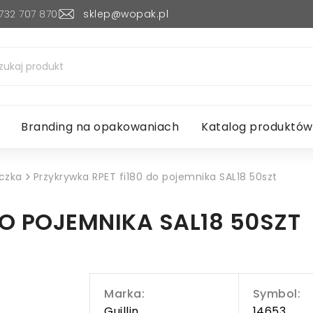
732 707 870
sklep@wopak.pl
Branding na opakowaniach
Katalog produktów
czka
Przykrywka RPET fi180 do pojemnika SAL18 50szt
O POJEMNIKA SAL18 50SZT
Marka:
Symbol:
Guillin
14653