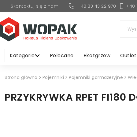
+48 33 43 22 970
+48 
Skontaktuj się z nami:
Kategorie
Polecane
Ekozgrzew
Outlet
Strona główna
Pojemniki
Pojemniki garmażeryjne
Wie
PRZYKRYWKA RPET FI180 D