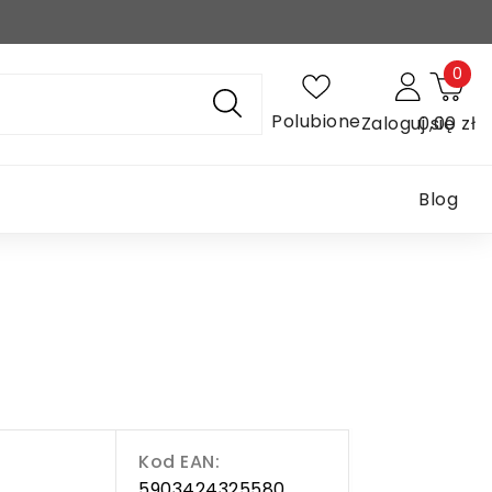
0
Polubione
Zaloguj się
0,00 zł
Blog
Kod EAN:
5903424325580