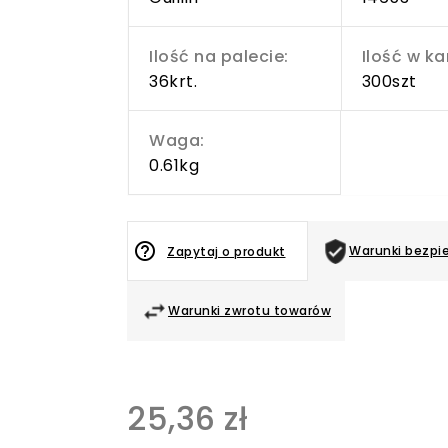
Ilość na palecie:
Ilość w ka
36krt.
300szt
Waga:
0.61kg
help_outline
Warunki bezpi
Zapytaj o produkt
Warunki zwrotu towarów
25,36 zł