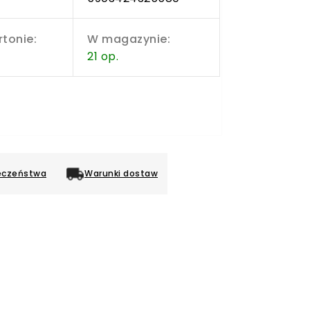
rtonie:
W magazynie:
21 op.
eczeństwa
Warunki dostaw