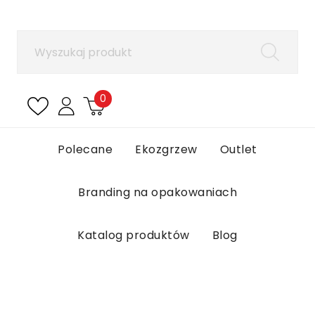
×
Zaloguj się
Aby zapisać produkty na liście ulubionych, musisz
się zalogować.
0
Anuluj
Zaloguj się
Polecane
Ekozgrzew
Outlet
Branding na opakowaniach
Katalog produktów
Blog