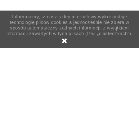
Informujemy, iż nasz sklep internetowy wykorzystuje
technologię plików cookies a jednocześnie nie zbiera w
sposób automatyczny żadnych informacji, z wyjątkiem
informacji zawartych w tych plikach (tzw. „ciasteczkach”).

Strona główna
Pojemniki
Pojemniki garmażeryjne