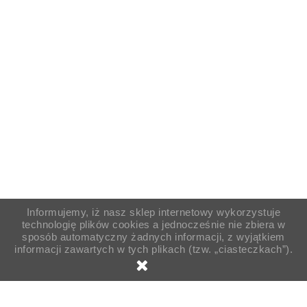
Informujemy, iż nasz sklep internetowy wykorzystuje
technologię plików cookies a jednocześnie nie zbiera w
sposób automatyczny żadnych informacji, z wyjątkiem
informacji zawartych w tych plikach (tzw. „ciasteczkach”).