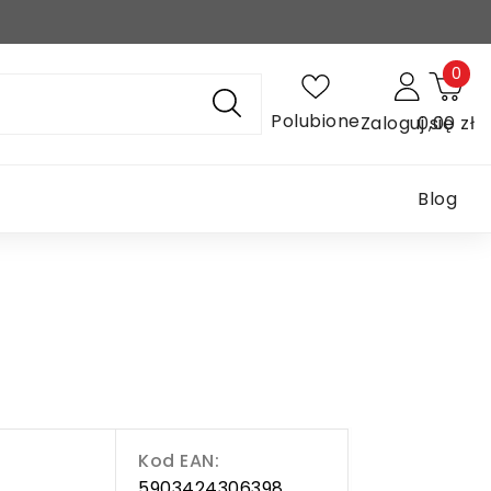
0
Polubione
Zaloguj się
0,00 zł
Blog
Kod EAN:
5903424306398