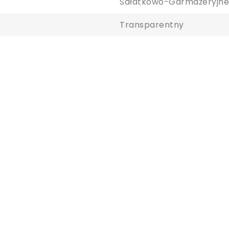
Sałatkowo-Garmażeryjne
y zapisać produkty na liście ulubionych, musisz się zalogować.
Transparentny
Anuluj
Zaloguj się