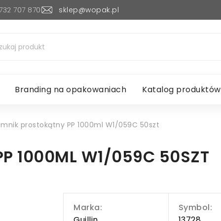
732 707 870
sklep@wopak.pl
Branding na opakowaniach
Katalog produktów
emnik prostokątny PP 1000ml W1/059C 50szt
P 1000ML W1/059C 50SZT
Marka:
Symbol:
Guillin
13728