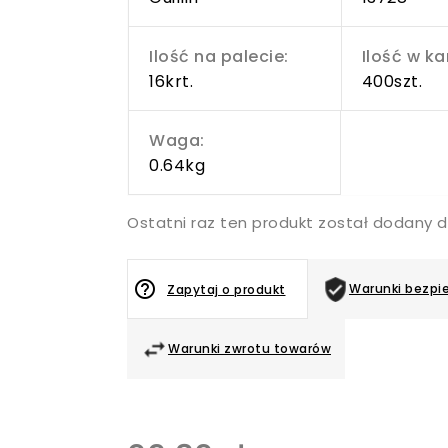
Ilość na palecie:
Ilość w ka
16krt.
400szt.
Waga:
0.64kg
Ostatni raz ten produkt został dodany d
help_outline
Warunki bezpi
Zapytaj o produkt
Warunki zwrotu towarów