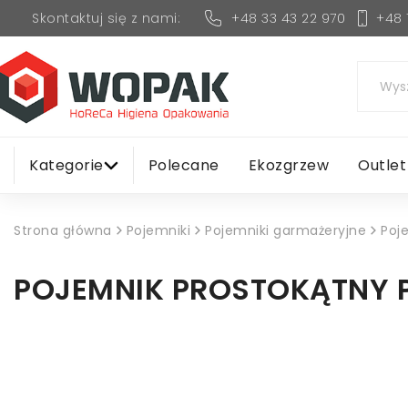
+48 33 43 22 970
+48 
Skontaktuj się z nami:
Kategorie
Polecane
Ekozgrzew
Outlet
Strona główna
Pojemniki
Pojemniki garmażeryjne
Poj
POJEMNIK PROSTOKĄTNY P