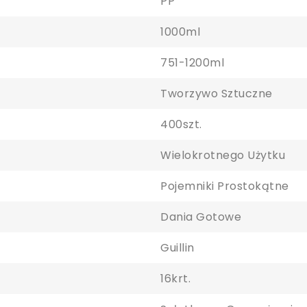
PP
1000ml
751-1200ml
Tworzywo Sztuczne
400szt.
Wielokrotnego Użytku
Pojemniki Prostokątne
Dania Gotowe
Guillin
16krt.
aloguj się