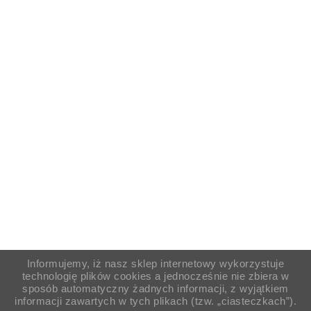
Informujemy, iż nasz sklep internetowy wykorzystuje
technologię plików cookies a jednocześnie nie zbiera w
sposób automatyczny żadnych informacji, z wyjątkiem
informacji zawartych w tych plikach (tzw. „ciasteczkach”).