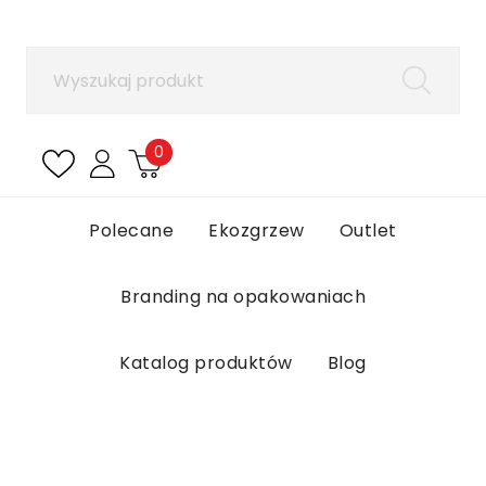
×
Zaloguj się
Aby zapisać produkty na liście ulubionych, musisz
się zalogować.
0
Anuluj
Zaloguj się
Polecane
Ekozgrzew
Outlet
Branding na opakowaniach
Katalog produktów
Blog