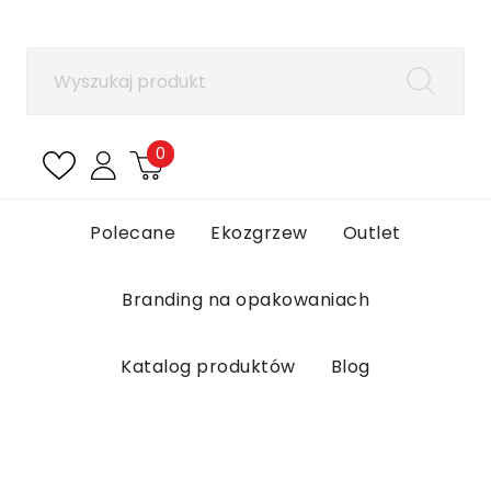
×
Zaloguj się
Aby zapisać produkty na liście ulubionych, musisz
się zalogować.
0
Anuluj
Zaloguj się
Polecane
Ekozgrzew
Outlet
Branding na opakowaniach
Katalog produktów
Blog