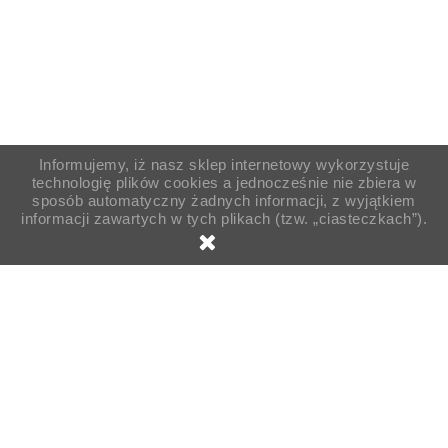
Informujemy, iż nasz sklep internetowy wykorzystuje
technologię plików cookies a jednocześnie nie zbiera w
sposób automatyczny żadnych informacji, z wyjątkiem
informacji zawartych w tych plikach (tzw. „ciasteczkach”).