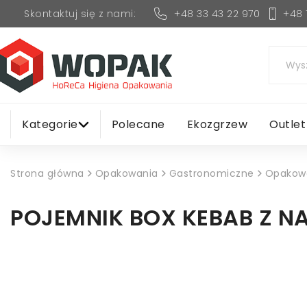
+48 33 43 22 970
+48 
Skontaktuj się z nami:
Kategorie
Polecane
Ekozgrzew
Outlet
Strona główna
Opakowania
Gastronomiczne
Opakow
POJEMNIK BOX KEBAB Z N