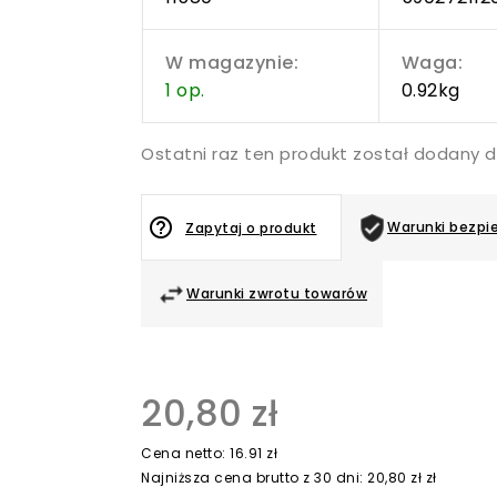
W magazynie:
Waga:
1 op.
0.92kg
Ostatni raz ten produkt został dodany d
help_outline
Warunki bezpi
Zapytaj o produkt
Warunki zwrotu towarów
20,80 zł
Cena netto: 16.91 zł
Najniższa cena brutto z 30 dni: 20,80 zł zł