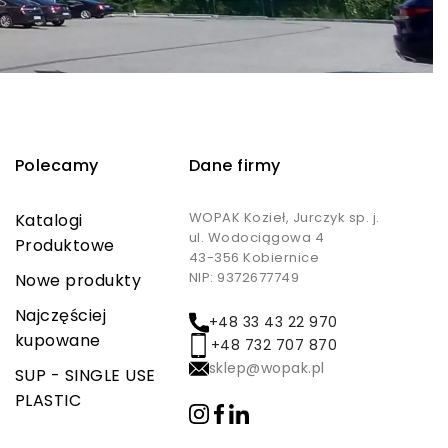
Polecamy
Dane firmy
WOPAK Kozieł, Jurczyk sp. j.
Katalogi
ul. Wodociągowa 4
Produktowe
43-356 Kobiernice
NIP: 9372677749
Nowe produkty
Najczęściej
+48 33 43 22 970
kupowane
+48 732 707 870
sklep@wopak.pl
SUP - SINGLE USE
PLASTIC