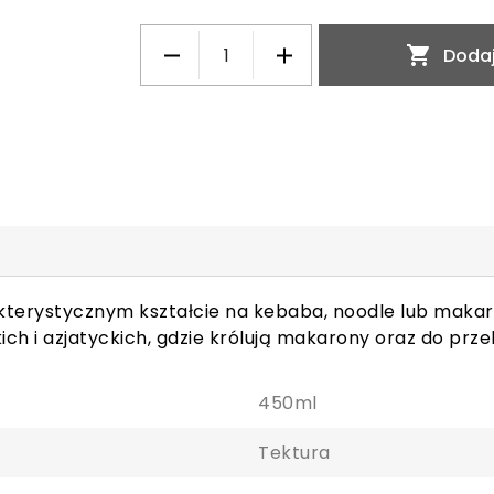

Dodaj
terystycznym kształcie na kebaba, noodle lub makaro
ich i azjatyckich, gdzie królują makarony oraz do prze
450ml
Tektura