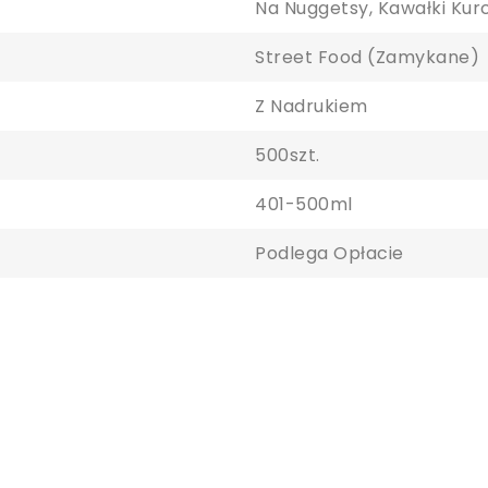
Na Nuggetsy, Kawałki Kur
Street Food (zamykane)
Z Nadrukiem
500szt.
aloguj się
401-500ml
Podlega Opłacie
y zapisać produkty na liście ulubionych, musisz się zalogować.
Anuluj
Zaloguj się