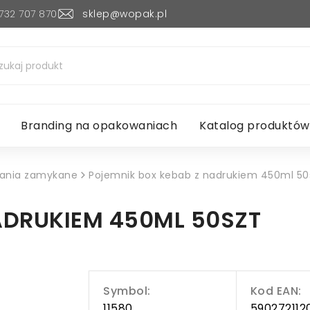
732 707 870
sklep@wopak.pl
Branding na opakowaniach
Katalog produktów
ania zamykane
Pojemnik box kebab z nadrukiem 450ml 50
ADRUKIEM 450ML 50SZT
Symbol:
Kod EAN:
11580
590272112