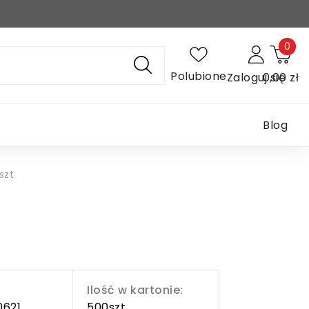
0
Polubione
Zaloguj się
0,00 zł
Blog
szt
Ilość w kartonie:
0621
500szt.