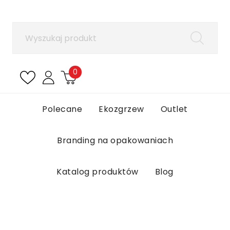
×
Zaloguj się
Aby zapisać produkty na liście ulubionych, musisz
się zalogować.
0
Anuluj
Zaloguj się
Polecane
Ekozgrzew
Outlet
Branding na opakowaniach
Katalog produktów
Blog