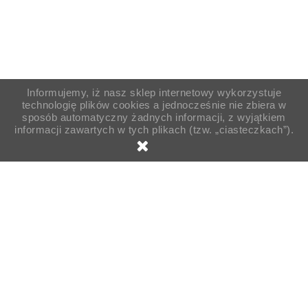
Informujemy, iż nasz sklep internetowy wykorzystuje
technologię plików cookies a jednocześnie nie zbiera w
sposób automatyczny żadnych informacji, z wyjątkiem
informacji zawartych w tych plikach (tzw. „ciasteczkach”).