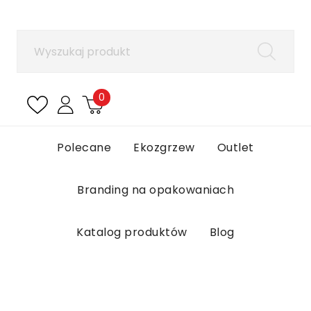
×
Zaloguj się
Aby zapisać produkty na liście ulubionych, musisz
się zalogować.
0
Anuluj
Zaloguj się
Polecane
Ekozgrzew
Outlet
Branding na opakowaniach
Katalog produktów
Blog