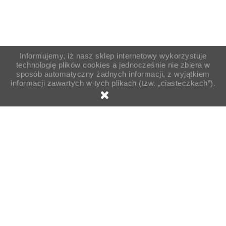
Informujemy, iż nasz sklep internetowy wykorzystuje
technologię plików cookies a jednocześnie nie zbiera w
sposób automatyczny żadnych informacji, z wyjątkiem
informacji zawartych w tych plikach (tzw. „ciasteczkach”).
