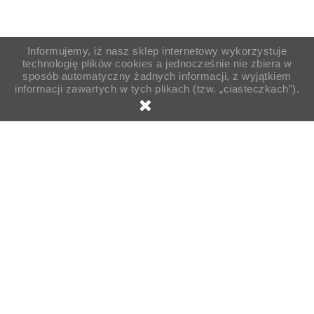
Informujemy, iż nasz sklep internetowy wykorzystuje
technologię plików cookies a jednocześnie nie zbiera w
sposób automatyczny żadnych informacji, z wyjątkiem
informacji zawartych w tych plikach (tzw. „ciasteczkach”).
