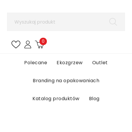
×
Zaloguj się
Aby zapisać produkty na liście ulubionych, musisz
się zalogować.
0
Anuluj
Zaloguj się
Polecane
Ekozgrzew
Outlet
Branding na opakowaniach
Katalog produktów
Blog