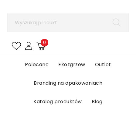
×
Zaloguj się
Aby zapisać produkty na liście ulubionych, musisz
się zalogować.
0
Anuluj
Zaloguj się
Polecane
Ekozgrzew
Outlet
Branding na opakowaniach
Katalog produktów
Blog