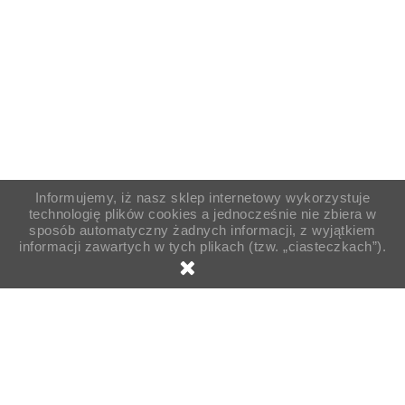
Informujemy, iż nasz sklep internetowy wykorzystuje
technologię plików cookies a jednocześnie nie zbiera w
sposób automatyczny żadnych informacji, z wyjątkiem
informacji zawartych w tych plikach (tzw. „ciasteczkach”).