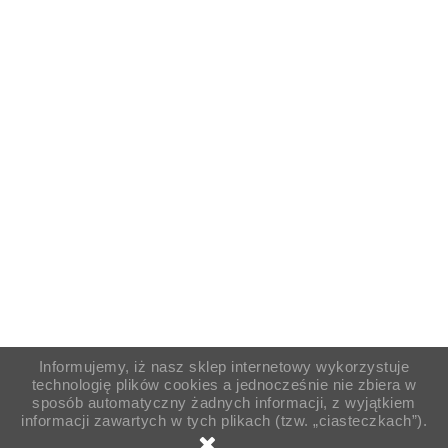
Informujemy, iż nasz sklep internetowy wykorzystuje
technologię plików cookies a jednocześnie nie zbiera w
sposób automatyczny żadnych informacji, z wyjątkiem
informacji zawartych w tych plikach (tzw. „ciasteczkach”).