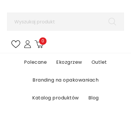
×
Zaloguj się
Aby zapisać produkty na liście ulubionych, musisz
się zalogować.
0
Anuluj
Zaloguj się
Polecane
Ekozgrzew
Outlet
Branding na opakowaniach
Katalog produktów
Blog