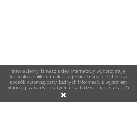
Informujemy, iż nasz sklep internetowy wykorzystuje
technologię plików cookies a jednocześnie nie zbiera w
sposób automatyczny żadnych informacji, z wyjątkiem
informacji zawartych w tych plikach (tzw. „ciasteczkach”).