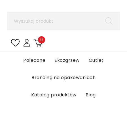
×
Zaloguj się
Aby zapisać produkty na liście ulubionych, musisz
się zalogować.
0
Anuluj
Zaloguj się
Polecane
Ekozgrzew
Outlet
Branding na opakowaniach
Katalog produktów
Blog