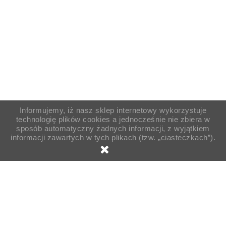
Informujemy, iż nasz sklep internetowy wykorzystuje
technologię plików cookies a jednocześnie nie zbiera w
sposób automatyczny żadnych informacji, z wyjątkiem
informacji zawartych w tych plikach (tzw. „ciasteczkach”).