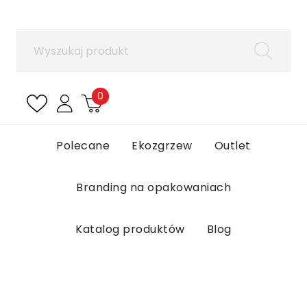
×
Zaloguj się
Aby zapisać produkty na liście ulubionych, musisz
się zalogować.
0
Anuluj
Zaloguj się
Polecane
Ekozgrzew
Outlet
Branding na opakowaniach
Katalog produktów
Blog