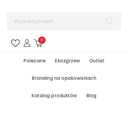
×
Zaloguj się
Aby zapisać produkty na liście ulubionych, musisz
się zalogować.
0
Anuluj
Zaloguj się
Polecane
Ekozgrzew
Outlet
Branding na opakowaniach
Katalog produktów
Blog