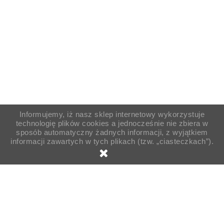
Informujemy, iż nasz sklep internetowy wykorzystuje
technologię plików cookies a jednocześnie nie zbiera w
sposób automatyczny żadnych informacji, z wyjątkiem
informacji zawartych w tych plikach (tzw. „ciasteczkach”).