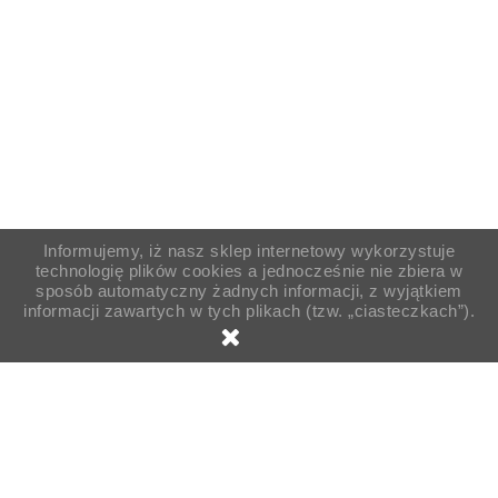
Informujemy, iż nasz sklep internetowy wykorzystuje
technologię plików cookies a jednocześnie nie zbiera w
sposób automatyczny żadnych informacji, z wyjątkiem
informacji zawartych w tych plikach (tzw. „ciasteczkach”).