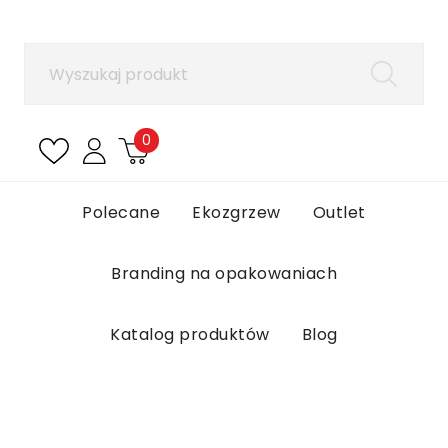
×
Zaloguj się
Aby zapisać produkty na liście ulubionych, musisz
się zalogować.
0
Anuluj
Zaloguj się
Polecane
Ekozgrzew
Outlet
Branding na opakowaniach
Katalog produktów
Blog