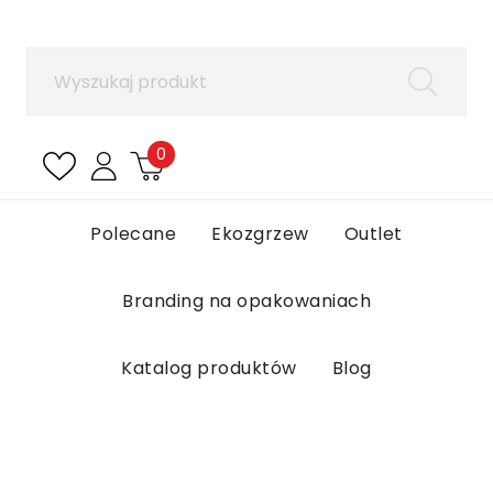
×
Zaloguj się
Aby zapisać produkty na liście ulubionych, musisz
się zalogować.
0
Anuluj
Zaloguj się
Polecane
Ekozgrzew
Outlet
Branding na opakowaniach
Katalog produktów
Blog