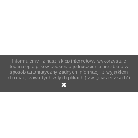
Informujemy, iż nasz sklep internetowy wykorzystuje
technologię plików cookies a jednocześnie nie zbiera w
sposób automatyczny żadnych informacji, z wyjątkiem
informacji zawartych w tych plikach (tzw. „ciasteczkach”).