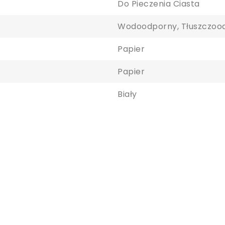
Do Pieczenia Ciasta
Wodoodporny, Tłuszczoo
Papier
Papier
Biały
aloguj się
y zapisać produkty na liście ulubionych, musisz się zalogować.
Anuluj
Zaloguj się