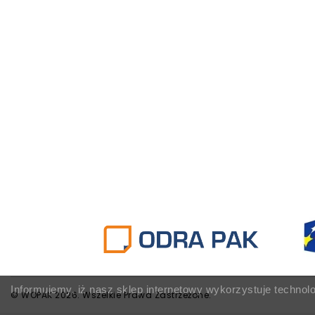
Informujemy, iż nasz sklep internetowy wykorzystuje technol
© WOPAK 2026. Wszelkie Prawa Zastrzeżone.