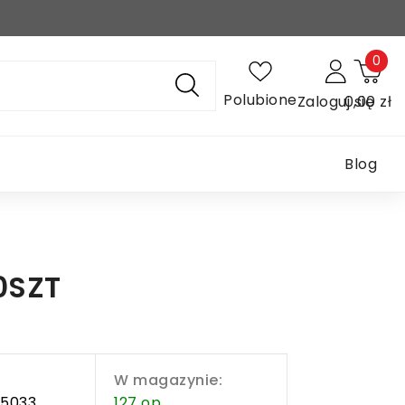
0
Polubione
Zaloguj się
0,00 zł
Blog
0SZT
W magazynie:
05033
127 op.