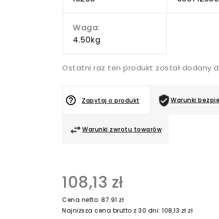
Waga:
4.50kg
Ostatni raz ten produkt został dodany d
help_outline
Warunki bezpi
Zapytaj o produkt
Warunki zwrotu towarów
108,13 zł
Cena netto: 87.91 zł
Najniższa cena brutto z 30 dni: 108,13 zł zł