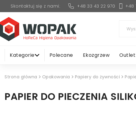
+48 33 43 22 970
+48 
Skontaktuj się z nami:
Kategorie
Polecane
Ekozgrzew
Outlet
Strona główna
Opakowania
Papiery do żywności
Papi
PAPIER DO PIECZENIA SIL