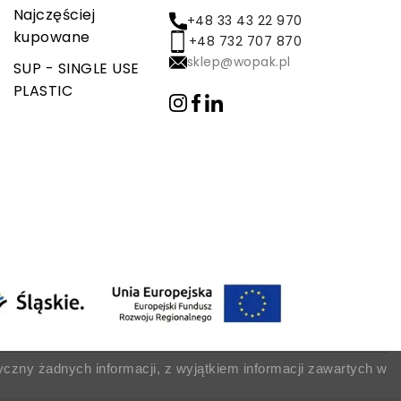
Najczęściej
+48 33 43 22 970
kupowane
+48 732 707 870
sklep@wopak.pl
SUP - SINGLE USE
PLASTIC
yczny żadnych informacji, z wyjątkiem informacji zawartych w