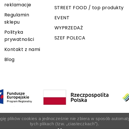
reklamacje
STREET FOOD / top produkty
Regulamin
EVENT
sklepu
WYPRZEDAŻ
Polityka
SZEF POLECA
prywatności
Kontakt z nami
Blog
ogię plików cookies a jednocześnie nie zbiera w sposób automat
tych plikach (tzw. „ciasteczkach”).