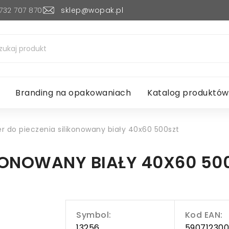
732 707 870
sklep@wopak.pl
Branding na opakowaniach
Katalog produktów
er do pieczenia silikonowany biały 40x60 500szt
IKONOWANY BIAŁY 40X60 50
Symbol:
Kod EAN:
13256
59071230