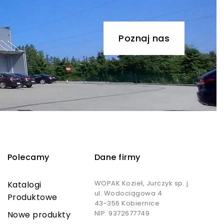
Poznaj nas
Polecamy
Dane firmy
WOPAK Kozieł, Jurczyk sp. j.
Katalogi
ul. Wodociągowa 4
Produktowe
43-356 Kobiernice
NIP: 9372677749
Nowe produkty