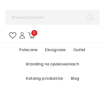
×
Zaloguj się
Aby zapisać produkty na liście ulubionych, musisz
się zalogować.
0
Anuluj
Zaloguj się
Polecane
Ekozgrzew
Outlet
Branding na opakowaniach
Katalog produktów
Blog