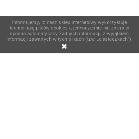
Informujemy, iż nasz sklep internetowy wykorzystuje
technologię plików cookies a jednocześnie nie zbiera w
sposób automatyczny żadnych informacji, z wyjątkiem
informacji zawartych w tych plikach (tzw. „ciasteczkach”).
