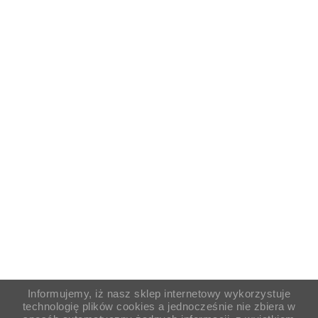
Informujemy, iż nasz sklep internetowy wykorzystuje
technologię plików cookies a jednocześnie nie zbiera w