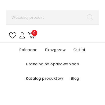
×
Zaloguj się
Aby zapisać produkty na liście ulubionych, musisz
się zalogować.
0
Anuluj
Zaloguj się
Polecane
Ekozgrzew
Outlet
Branding na opakowaniach
Katalog produktów
Blog