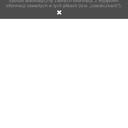
sposób automatyczny żadnych informacji, z wyjątkiem
informacji zawartych w tych plikach (tzw. „ciasteczkach”).

Strona główna
Opakowania
Gastronomiczne
Opakowania zamykane
Pudełko box EPP brąz 200szt
HP3 BRN