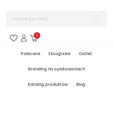
×
Zaloguj się
Aby zapisać produkty na liście ulubionych, musisz
się zalogować.
0
Anuluj
Zaloguj się
Polecane
Ekozgrzew
Outlet
Branding na opakowaniach
Katalog produktów
Blog