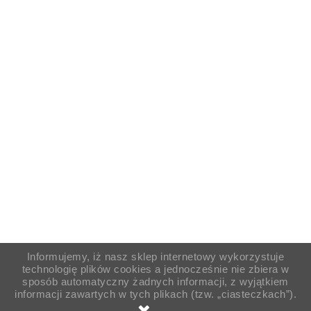
Informujemy, iż nasz sklep internetowy wykorzystuje
technologię plików cookies a jednocześnie nie zbiera w
sposób automatyczny żadnych informacji, z wyjątkiem
informacji zawartych w tych plikach (tzw. „ciasteczkach”).