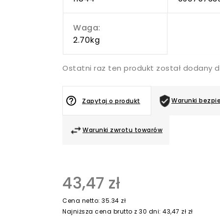
Waga:
2.70kg
Ostatni raz ten produkt został dodany 
help_outline
Warunki bezpi
Zapytaj o produkt
Warunki zwrotu towarów
43,47 zł
Cena netto: 35.34 zł
Najniższa cena brutto z 30 dni: 43,47 zł zł