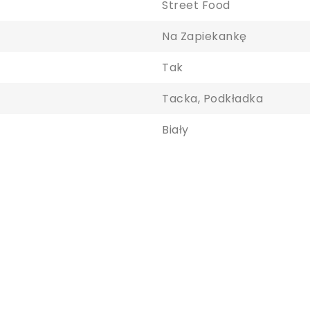
Street Food
Na Zapiekankę
Tak
Tacka, Podkładka
Biały
aloguj się
y zapisać produkty na liście ulubionych, musisz się zalogować.
Anuluj
Zaloguj się