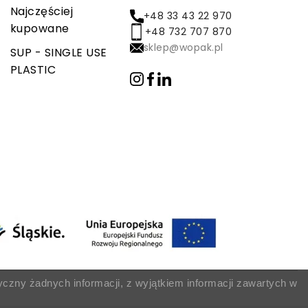
Najczęściej
+48 33 43 22 970
kupowane
+48 732 707 870
sklep@wopak.pl
SUP - SINGLE USE
PLASTIC
yczny żadnych informacji, z wyjątkiem informacji zawartych w