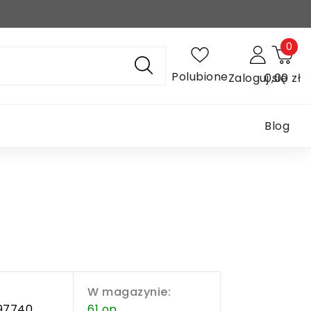
0
Polubione
Zaloguj się
0,00 zł
Blog
W magazynie:
97740
61 op.