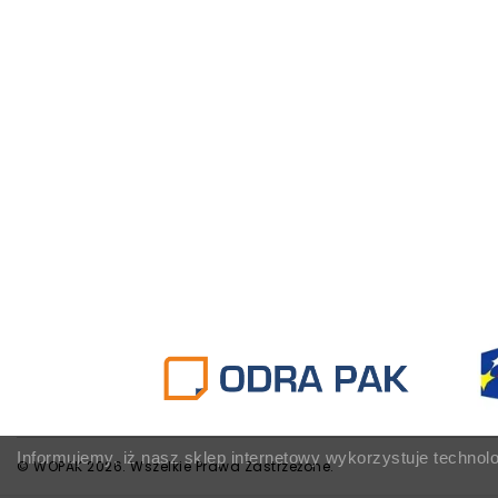
Informujemy, iż nasz sklep internetowy wykorzystuje technol
© WOPAK 2026. Wszelkie Prawa Zastrzeżone.