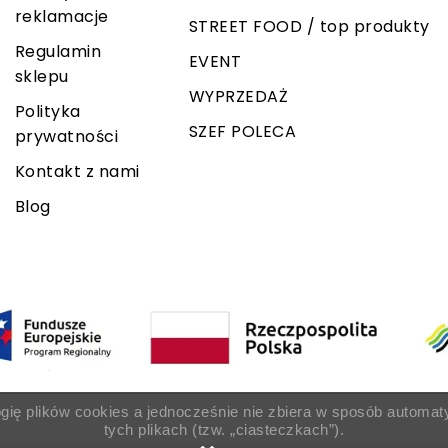
reklamacje
STREET FOOD / top produkty
Regulamin
EVENT
sklepu
WYPRZEDAŻ
Polityka
SZEF POLECA
prywatności
Kontakt z nami
Blog
ogię plików cookies a jednocześnie nie zbiera w sposób automat
tych plikach (tzw. „ciasteczkach”).