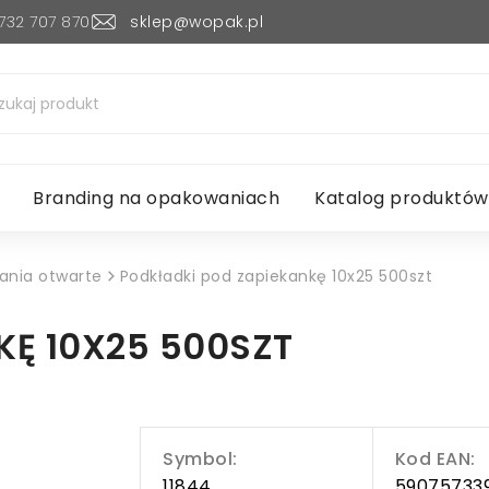
732 707 870
sklep@wopak.pl
Branding na opakowaniach
Katalog produktów
nia otwarte
Podkładki pod zapiekankę 10x25 500szt
KĘ 10X25 500SZT
Symbol:
Kod EAN:
11844
59075733