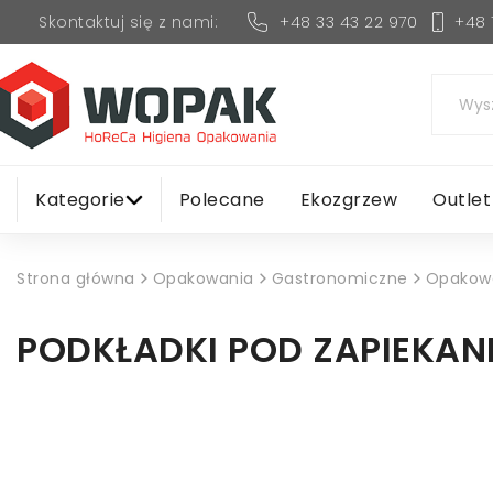
+48 33 43 22 970
+48 
Skontaktuj się z nami:
Kategorie
Polecane
Ekozgrzew
Outlet
Strona główna
Opakowania
Gastronomiczne
Opakowa
PODKŁADKI POD ZAPIEKAN