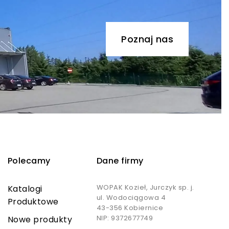
Poznaj nas
Polecamy
Dane firmy
WOPAK Kozieł, Jurczyk sp. j.
Katalogi
ul. Wodociągowa 4
Produktowe
43-356 Kobiernice
NIP: 9372677749
Nowe produkty