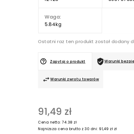
Waga:
5.84kg
Ostatni raz ten produkt został dodany d
help_outline
Warunki bezpi
Zapytaj o produkt
Warunki zwrotu towarów
91,49 zł
Cena netto: 74.38 zł
Najniższa cena brutto z 30 dni: 91,49 zł zł