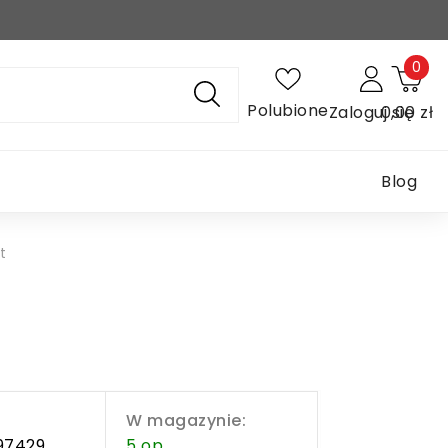
0
Polubione
Zaloguj się
0,00 zł
Blog
t
W magazynie:
97429
5 op.