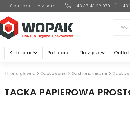
+48 33 43 22 970
+48 
Skontaktuj się z nami:
Kategorie
Polecane
Ekozgrzew
Outlet
Strona główna
Opakowania
Gastronomiczne
Opakowa
TACKA PAPIEROWA PROST