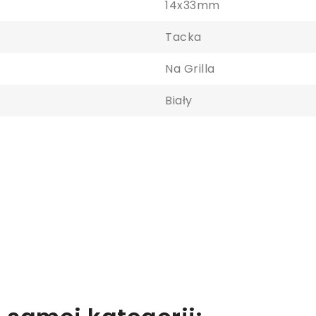
14x33mm
Tacka
Na Grilla
Biały
aloguj się
y zapisać produkty na liście ulubionych, musisz się zalogować.
Anuluj
Zaloguj się