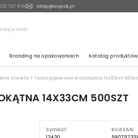
732 707 870
sklep@wopak.pl
Branding na opakowaniach
Katalog produktów
nia otwarte
Tacka papierowa prostokątna 14x33cm 500sz
OKĄTNA 14X33CM 500SZT
Symbol:
Kod EAN:
12420
59075733