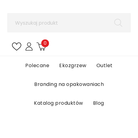
×
Zaloguj się
Aby zapisać produkty na liście ulubionych, musisz
się zalogować.
0
Anuluj
Zaloguj się
Polecane
Ekozgrzew
Outlet
Branding na opakowaniach
Katalog produktów
Blog