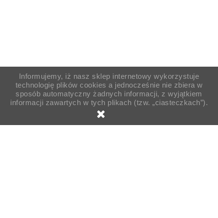
Informujemy, iż nasz sklep internetowy wykorzystuje
technologię plików cookies a jednocześnie nie zbiera w
sposób automatyczny żadnych informacji, z wyjątkiem
informacji zawartych w tych plikach (tzw. „ciasteczkach”).