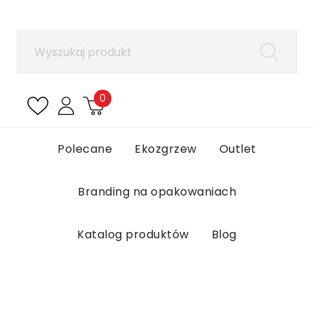
×
Zaloguj się
Aby zapisać produkty na liście ulubionych, musisz
się zalogować.
0
Anuluj
Zaloguj się
Polecane
Ekozgrzew
Outlet
Branding na opakowaniach
Katalog produktów
Blog