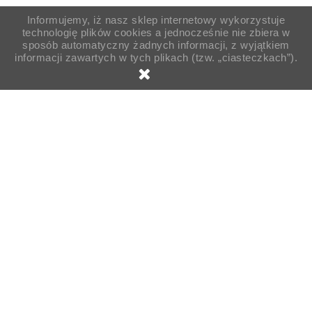
Informujemy, iż nasz sklep internetowy wykorzystuje
technologię plików cookies a jednocześnie nie zbiera w
sposób automatyczny żadnych informacji, z wyjątkiem
informacji zawartych w tych plikach (tzw. „ciasteczkach”).

Strona główna
Pojemniki
Kubki i Wieczka
Kubki
Kubek papierowy 180ml 70mm biały 100szt