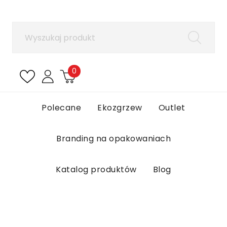
×
Zaloguj się
Aby zapisać produkty na liście ulubionych, musisz
się zalogować.
0
Anuluj
Zaloguj się
Polecane
Ekozgrzew
Outlet
Branding na opakowaniach
Katalog produktów
Blog