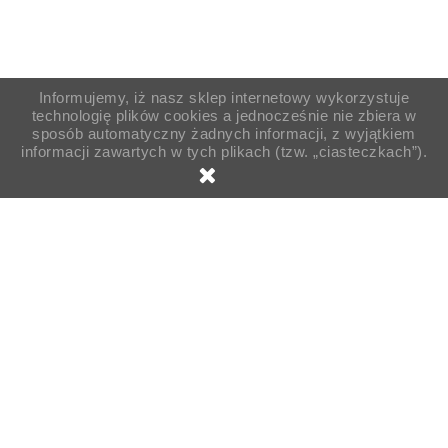
Informujemy, iż nasz sklep internetowy wykorzystuje
technologię plików cookies a jednocześnie nie zbiera w
sposób automatyczny żadnych informacji, z wyjątkiem
informacji zawartych w tych plikach (tzw. „ciasteczkach”).
