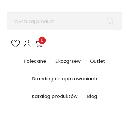
×
Zaloguj się
Aby zapisać produkty na liście ulubionych, musisz
się zalogować.
0
Anuluj
Zaloguj się
Polecane
Ekozgrzew
Outlet
Branding na opakowaniach
Katalog produktów
Blog