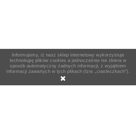
Informujemy, iż nasz sklep internetowy wykorzystuje
technologię plików cookies a jednocześnie nie zbiera w
sposób automatyczny żadnych informacji, z wyjątkiem
informacji zawartych w tych plikach (tzw. „ciasteczkach”).