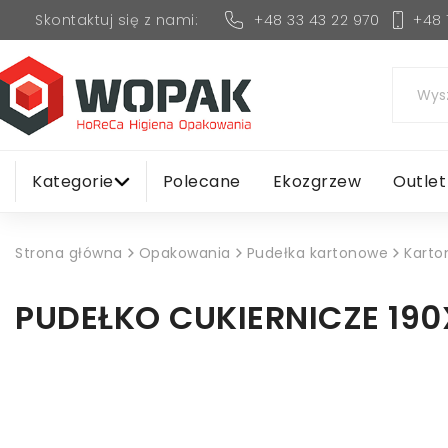
+48 33 43 22 970
+48 
Skontaktuj się z nami:
Kategorie
Polecane
Ekozgrzew
Outlet
Strona główna
Opakowania
Pudełka kartonowe
Karto
PUDEŁKO CUKIERNICZE 19