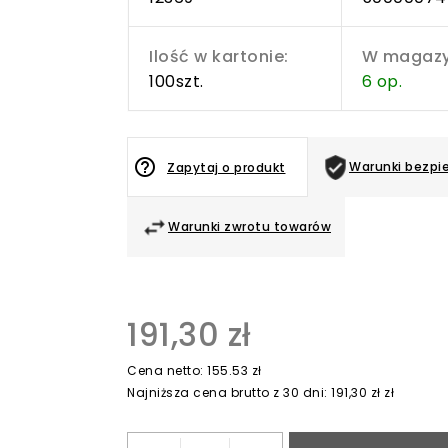
Ilość w kartonie:
W magazy
100szt.
6 op.
help_outline
Warunki bezpi
Zapytaj o produkt
Warunki zwrotu towarów
191,30 zł
Cena netto: 155.53 zł
Najniższa cena brutto z 30 dni: 191,30 zł zł