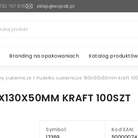
732 707 870
sklep@wopak.pl
Branding na opakowaniach
Katalog produktów
ny cukiernicze
Pudełko cukiernicze 190x130x50mm kraft 100
0X130X50MM KRAFT 100SZT
Symbol:
Kod EAN:
12369
50000074