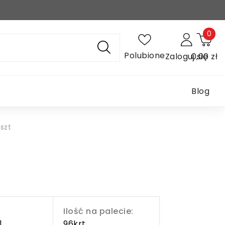
0
Polubione
Zaloguj się
0,00 zł
Blog
szt
Ilość na palecie:
1
96krt.