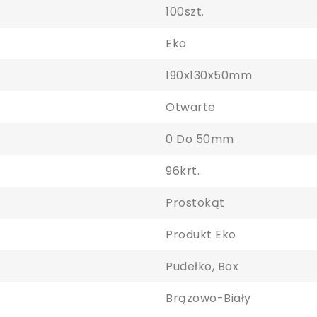
100szt.
Eko
190x130x50mm
Otwarte
0 Do 50mm
aloguj się
96krt.
y zapisać produkty na liście ulubionych, musisz się zalogować.
Prostokąt
Produkt Eko
Anuluj
Zaloguj się
Pudełko, Box
Brązowo-Biały