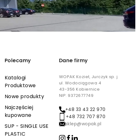
Polecamy
Dane firmy
WOPAK Kozieł, Jurczyk sp. j.
Katalogi
ul. Wodociągowa 4
Produktowe
43-356 Kobiernice
NIP: 9372677749
Nowe produkty
Najczęściej
+48 33 43 22 970
kupowane
+48 732 707 870
sklep@wopak.pl
SUP - SINGLE USE
PLASTIC