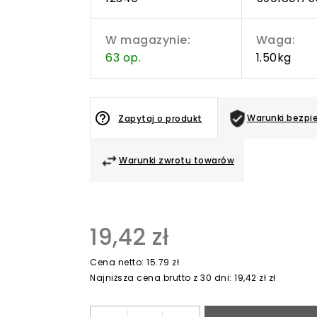
W magazynie:
Waga:
63 op.
1.50kg
help_outline
Warunki bezpi
Zapytaj o produkt
Warunki zwrotu towarów
19,42 zł
Cena netto: 15.79 zł
Najniższa cena brutto z 30 dni: 19,42 zł zł