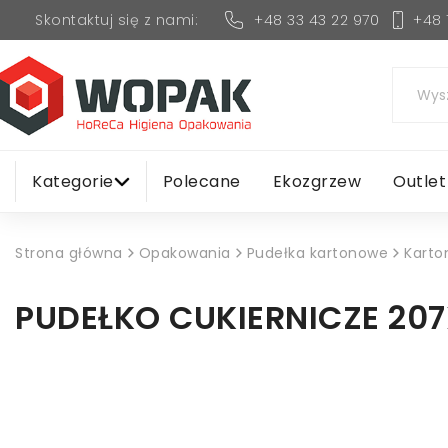
+48 33 43 22 970
+48 
Skontaktuj się z nami:
Kategorie
Polecane
Ekozgrzew
Outlet
Strona główna
Opakowania
Pudełka kartonowe
Karto
PUDEŁKO CUKIERNICZE 20