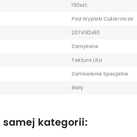
150szt.
Pod Wypieki Cukiernicze
207x192x90
aloguj się
Zamykane
y zapisać produkty na liście ulubionych, musisz się zalogować.
Tektura Lita
Zamówienie Specjalne
Anuluj
Zaloguj się
Biały
 samej kategorii: