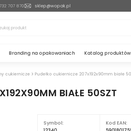
732 707 870
sklep@wopak.pl
Branding na opakowaniach
Katalog produktów
ny cukiernicze
Pudełko cukiernicze 207x192x90mm białe 50
7X192X90MM BIAŁE 50SZT
Symbol:
Kod EAN:
12340
590180175