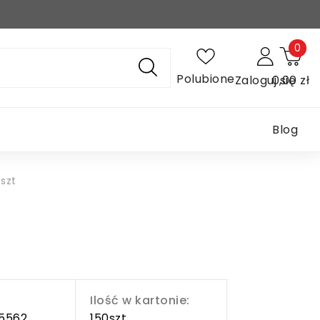
0
Polubione
Zaloguj się
0,00 zł
Blog
szt
Ilość w kartonie:
5562
150szt.