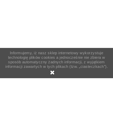
Informujemy, iż nasz sklep internetowy wykorzystuje
technologię plików cookies a jednocześnie nie zbiera w
sposób automatyczny żadnych informacji, z wyjątkiem
informacji zawartych w tych plikach (tzw. „ciasteczkach”).