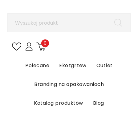
×
Zaloguj się
Aby zapisać produkty na liście ulubionych, musisz
się zalogować.
0
Anuluj
Zaloguj się
Polecane
Ekozgrzew
Outlet
Branding na opakowaniach
Katalog produktów
Blog