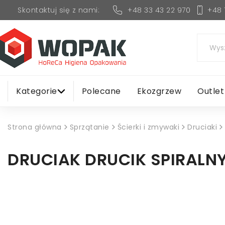
+48 33 43 22 970
+48 
Skontaktuj się z nami:
Kategorie
Polecane
Ekozgrzew
Outlet
Strona główna
Sprzątanie
Ścierki i zmywaki
Druciaki
DRUCIAK DRUCIK SPIRALNY