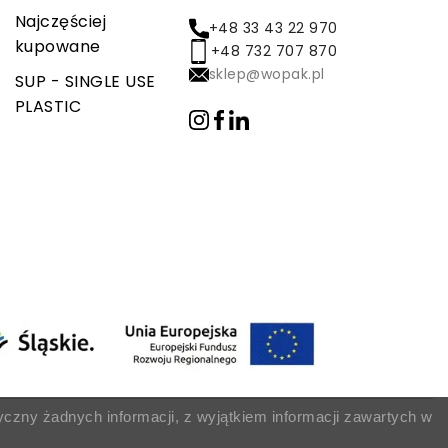
Najczęściej
+48 33 43 22 970
kupowane
+48 732 707 870
sklep@wopak.pl
SUP - SINGLE USE
PLASTIC
yczny żadnych informacji, z wyjątkiem informacji zawartych w