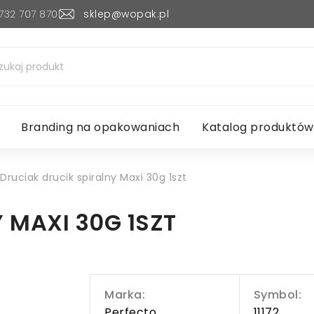
732 707 870
sklep@wopak.pl
Branding na opakowaniach
Katalog produktów
Druciak drucik spiralny Maxi 30g 1szt
 MAXI 30G 1SZT
Marka:
Symbol:
Perfecto
11172