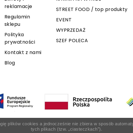
reklamacje
STREET FOOD / top produkty
Regulamin
EVENT
sklepu
WYPRZEDAŻ
Polityka
SZEF POLECA
prywatności
Kontakt z nami
Blog
ogię plików cookies a jednocześnie nie zbiera w sposób automat
tych plikach (tzw. „ciasteczkach”).