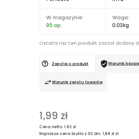
W magazynie:
Waga:
95 op.
0.03kg
Ostatni raz ten produkt został dodany 
help_outline
Warunki bezpi
Zapytaj o produkt
Warunki zwrotu towarów
1,99 zł
Cena netto: 1.62 zł
Najniższa cena brutto z 30 dni: 1,99 zł zł