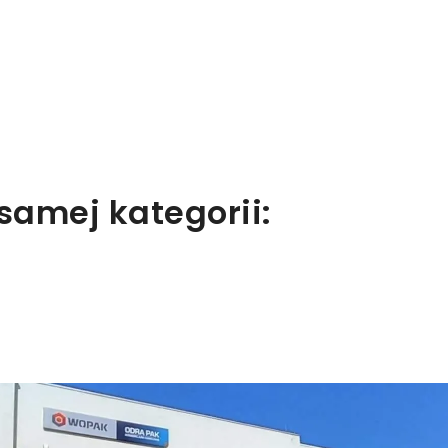
aloguj się
y zapisać produkty na liście ulubionych, musisz się zalogować.
Anuluj
Zaloguj się
samej kategorii: