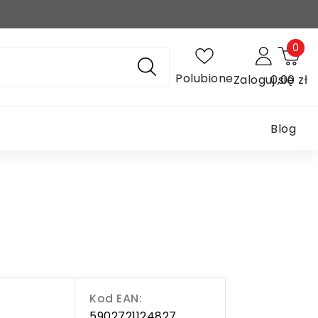
0
Polubione
Zaloguj się
0,00 zł
Blog
Kod EAN:
5902721124827