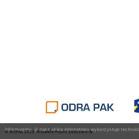
Informujemy, iż nasz sklep internetowy wykorzystuje technol
© WOPAK 2026. Wszelkie Prawa Zastrzeżone.