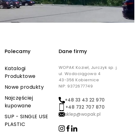
Polecamy
Dane firmy
WOPAK Kozieł, Jurczyk sp. j.
Katalogi
ul. Wodociągowa 4
Produktowe
43-356 Kobiernice
NIP: 9372677749
Nowe produkty
Najczęściej
+48 33 43 22 970
kupowane
+48 732 707 870
sklep@wopak.pl
SUP - SINGLE USE
PLASTIC