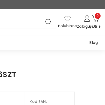
0
Polubione
Zaloguj się
0,00 zł
Blog
6SZT
Kod EAN: