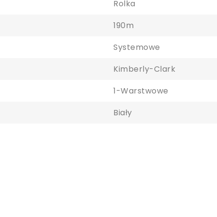
Rolka
190m
Systemowe
Kimberly-Clark
aloguj się
1-Warstwowe
Biały
y zapisać produkty na liście ulubionych, musisz się zalogować.
Anuluj
Zaloguj się