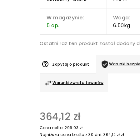
W magazynie:
Waga:
5 op.
6.50kg
Ostatni raz ten produkt został dodany 
help_outline
Warunki bezpi
Zapytaj o produkt
Warunki zwrotu towarów
364,12 zł
Cena netto: 296.03 zł
Najniższa cena brutto z 30 dni: 364,12 zł zł