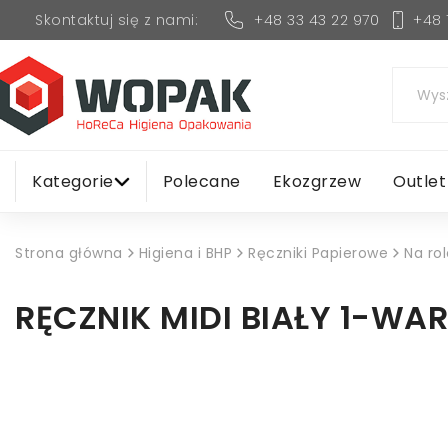
+48 33 43 22 970
+48 
Skontaktuj się z nami:
Kategorie
Polecane
Ekozgrzew
Outlet
Strona główna
Higiena i BHP
Ręczniki Papierowe
Na ro
RĘCZNIK MIDI BIAŁY 1-WA