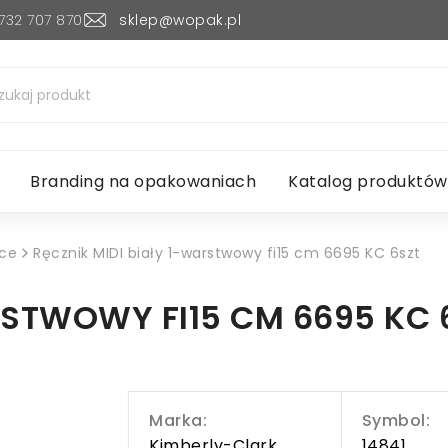
732 707 870
sklep@wopak.pl
Branding na opakowaniach
Katalog produktów
lce
Ręcznik MIDI biały 1-warstwowy fi15 cm 6695 KC 6szt
RSTWOWY FI15 CM 6695 KC 
Marka:
Symbol:
Kimberly-Clark
14841