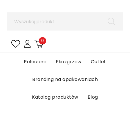
×
Zaloguj się
Aby zapisać produkty na liście ulubionych, musisz
się zalogować.
0
Anuluj
Zaloguj się
Polecane
Ekozgrzew
Outlet
Branding na opakowaniach
Katalog produktów
Blog