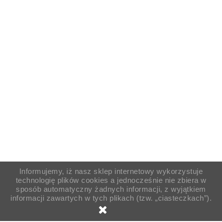
Informujemy, iż nasz sklep internetowy wykorzystuje
technologię plików cookies a jednocześnie nie zbiera w
sposób automatyczny żadnych informacji, z wyjątkiem
informacji zawartych w tych plikach (tzw. „ciasteczkach”).