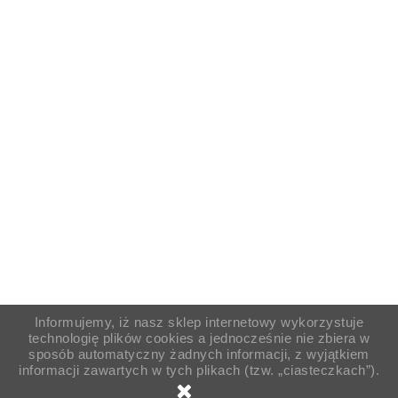
Informujemy, iż nasz sklep internetowy wykorzystuje
technologię plików cookies a jednocześnie nie zbiera w
sposób automatyczny żadnych informacji, z wyjątkiem
informacji zawartych w tych plikach (tzw. „ciasteczkach”).