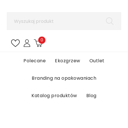
×
Zaloguj się
Aby zapisać produkty na liście ulubionych, musisz
się zalogować.
0
Anuluj
Zaloguj się
Polecane
Ekozgrzew
Outlet
Branding na opakowaniach
Katalog produktów
Blog