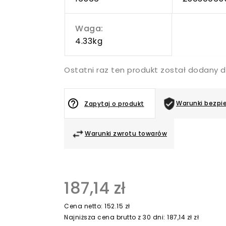
Waga:
4.33kg
Ostatni raz ten produkt został dodany d
help_outline
Warunki bezpi
Zapytaj o produkt
Warunki zwrotu towarów
187,14 zł
Cena netto: 152.15 zł
Najniższa cena brutto z 30 dni: 187,14 zł zł