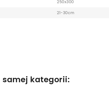
250x300
21-30cm
aloguj się
y zapisać produkty na liście ulubionych, musisz się zalogować.
Anuluj
Zaloguj się
 samej kategorii: