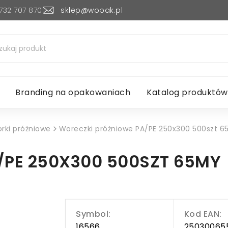
732 707 870
sklep@wopak.pl
Branding na opakowaniach
Katalog produktów
rki próżniowe
Woreczki próżniowe PA/PE 250x300 500szt 
/PE 250X300 500SZT 65MY
Symbol:
Kod EAN:
16566
25030065