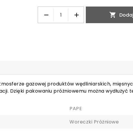

Dodaj
tmosferze gazowej produktów wędliniarskich, mięsny
acji. Dzięki pakowaniu próżniowemu można wydłużyć t
PAPE
Woreczki Próżniowe