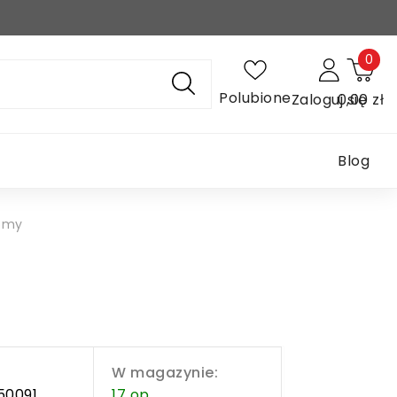
0
Polubione
Zaloguj się
0,00 zł
Blog
65my
W magazynie:
50091
17 op.