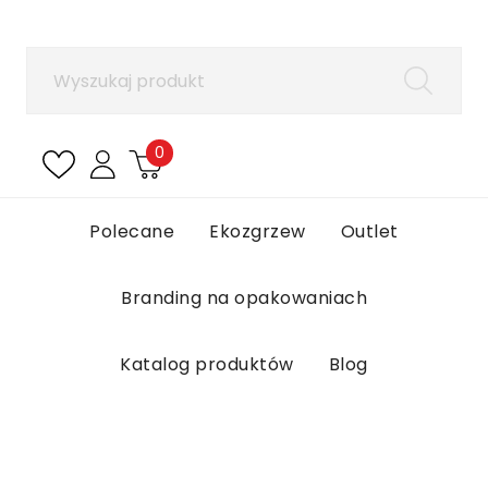
×
Zaloguj się
Aby zapisać produkty na liście ulubionych, musisz
się zalogować.
0
Anuluj
Zaloguj się
Polecane
Ekozgrzew
Outlet
Branding na opakowaniach
Katalog produktów
Blog