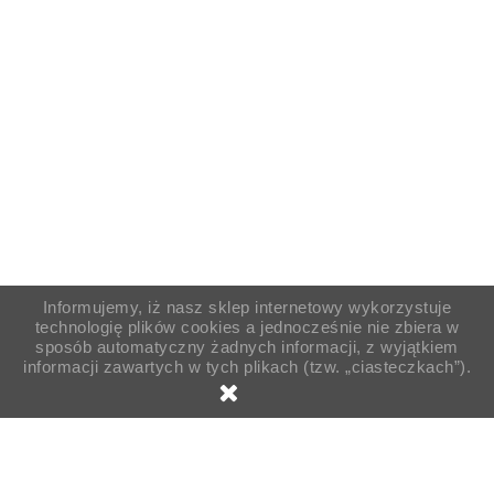
Informujemy, iż nasz sklep internetowy wykorzystuje
technologię plików cookies a jednocześnie nie zbiera w
sposób automatyczny żadnych informacji, z wyjątkiem
informacji zawartych w tych plikach (tzw. „ciasteczkach”).