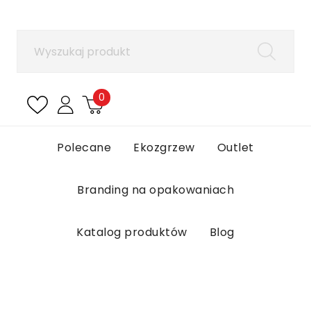
×
Zaloguj się
Aby zapisać produkty na liście ulubionych, musisz
się zalogować.
0
Anuluj
Zaloguj się
Polecane
Ekozgrzew
Outlet
Branding na opakowaniach
Katalog produktów
Blog