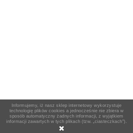
Informujemy, iż nasz sklep internetowy wykorzystuje
technologię plików cookies a jednocześnie nie zbiera w
sposób automatyczny żadnych informacji, z wyjątkiem
informacji zawartych w tych plikach (tzw. „ciasteczkach”).