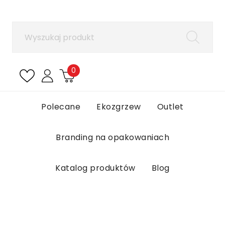
×
Zaloguj się
Aby zapisać produkty na liście ulubionych, musisz
się zalogować.
0
Anuluj
Zaloguj się
Polecane
Ekozgrzew
Outlet
Branding na opakowaniach
Katalog produktów
Blog