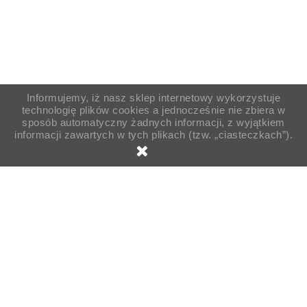
Informujemy, iż nasz sklep internetowy wykorzystuje
technologię plików cookies a jednocześnie nie zbiera w
sposób automatyczny żadnych informacji, z wyjątkiem
informacji zawartych w tych plikach (tzw. „ciasteczkach”).