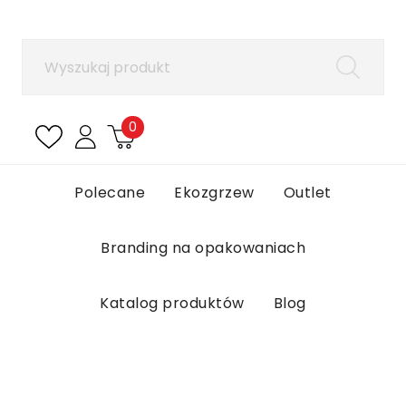
×
Zaloguj się
Aby zapisać produkty na liście ulubionych, musisz
się zalogować.
0
Anuluj
Zaloguj się
Polecane
Ekozgrzew
Outlet
Branding na opakowaniach
Katalog produktów
Blog